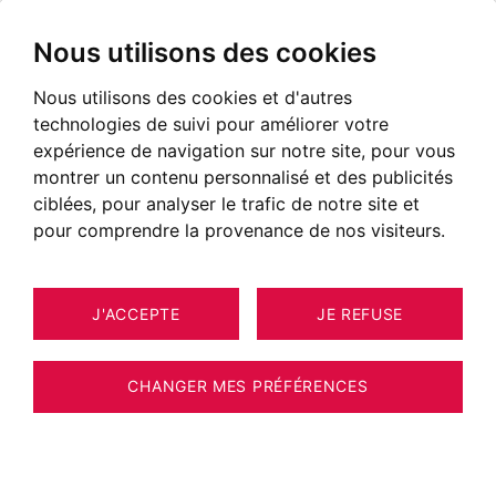
Nous utilisons des cookies
Nous utilisons des cookies et d'autres
Immobilier en Haute Savoie, en
technologies de suivi pour améliorer votre
Savoie et dans l'Ain
expérience de navigation sur notre site, pour vous
montrer un contenu personnalisé et des publicités
Annonces immobilières en région savoyarde
ciblées, pour analyser le trafic de notre site et
pour comprendre la provenance de nos visiteurs.
NOS BIENS À ACHETER
EXCLUSIVITÉ
NOUVEAUTÉ
J'ACCEPTE
JE REFUSE
CHANGER MES PRÉFÉRENCES