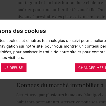
montagnard et un intérieur au luxe chaleureu
madrier pour une authenticité sans faille. Ou 
niveaux à proximité des pistes et du centre d
Prestations de qualité et décoration soignée s
isons des cookies
contemporains et confortables avec vue impre
des cookies et d'autres technologies de suivi pour améliore
des Aravis.
avigation sur notre site, pour vous montrer un contenu per
ciblées, pour analyser le trafic de notre site et pour compre
Profitez du plaisir d’un sauna ou d’un hammam
nos visiteurs.
détendez-vous dans la piscine après une rand
JE REFUSE
CHANGER MES 
Manigod. Vacances et détente haut de gamme 
Données du marché immobilier à
Structurée par plusieurs hameaux, Manigod e
habitants permanents. Attractive pour ses stat