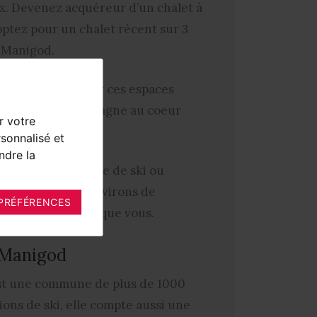
x. Devenez acquéreur d’un chalet à
optez pour un chalet récent sur 3
e Manigod.
ont garanties pour ces espaces
nable sur la montagne au coeur
r votre
sonnalisé et
ndre la
 après une journée de ski ou
onnée dans les environs de
PRÉFÉRENCES
n’attendent plus que vous.
 Manigod
st une commune de plus de 1000
ions de ski, elle compte aussi une