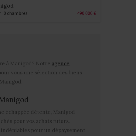
nigod
0 chambres
490 000 €
dre à Manigod? Notre
agence
 pour vous une sélection des biens
à Manigod.
à Manigod
une échappée détente, Manigod
chés pour vos achats futurs.
té indéniables pour un dépaysement