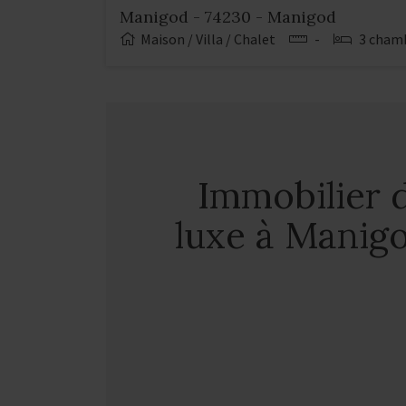
Manigod - 74230 - Manigod
Maison / Villa / Chalet
-
3 cham
Immobilier 
luxe à Manig