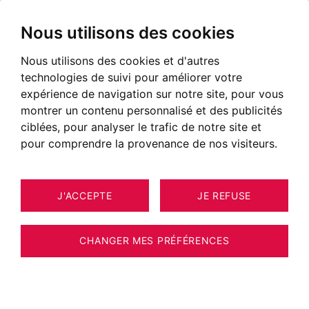
Nous utilisons des cookies
BARÈME DES HONORAIRES D'AGENCES BARNES
Nous utilisons des cookies et d'autres
technologies de suivi pour améliorer votre
Dernière mise à jour, le 23/01/2024
expérience de navigation sur notre site, pour vous
montrer un contenu personnalisé et des publicités
ciblées, pour analyser le trafic de notre site et
Consulter nos honoraires
pour comprendre la provenance de nos visiteurs.
J'ACCEPTE
JE REFUSE
Retour aux principales pages :
Tous nos biens à vendre
CHANGER MES PRÉFÉRENCES
Tous nos biens en location saisonnière
Tous nos programmes neufs
Toutes nos agences immobilières