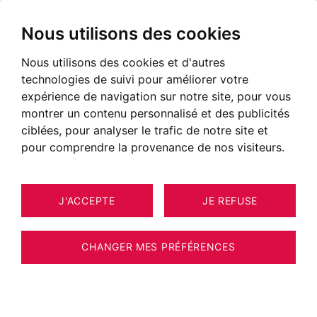
Nous utilisons des cookies
Nous utilisons des cookies et d'autres
Immobilier Crest-Voland
technologies de suivi pour améliorer votre
Annonces immobilières à Crest-Voland
expérience de navigation sur notre site, pour vous
montrer un contenu personnalisé et des publicités
NOS BIENS À ACHETER
ciblées, pour analyser le trafic de notre site et
pour comprendre la provenance de nos visiteurs.
Malheureusement, nous ne disposons pas
actuellement de biens correspondant à vos
J'ACCEPTE
JE REFUSE
critères de recherche.
Néanmoins, l'ensemble des biens proposés à
CHANGER MES PRÉFÉRENCES
la vente n'est pas systématiquement diffusé
sur notre site web.
Nous vous invitons à
NOUS CONTACTER