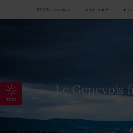
ACHETER
PRO
Le Genevois f
MÉTÉO