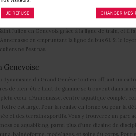
arquable : chapelles, églises, fontaines et lavoirs. Pa
, de Saint-Étienne-de-Beaumont ou de Chenex. Les visite
JE REFUSE
CHANGER MES 
ôte du loyer des logements en pleine saison, quelque s
nt Julien en Genevois grâce à la ligne de train, et il 
d'Annemasse en empruntant la ligne de bus 61. Si le loye
uliers ne l'est pas.
on Genevoise
du dynamisme du Grand Genève tout en offrant un cadre 
res de bien-être haut de gamme se trouvent dans la rég
plein cœur d’Annemasse, centre aquatique complet co
offre est large. Pour la remise en forme ou pour la dé
néo et des terrains sportifs. Vous y trouverez un parc 
tness ou aquabiking, parmi plus d’une dizaine de discip
auna, balnéoforme, modelages, et soins du corps. Pour g