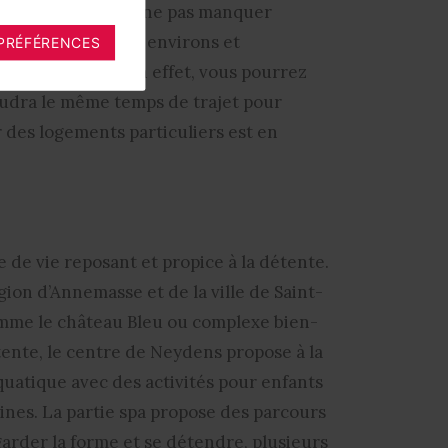
rmi les monuments à ne pas manquer
s à faire dans les environs et
PRÉFÉRENCES
oit leur gamme. En effet, vous pourrez
faudra le même temps de trajet pour
r des logements particuliers est en
de vie reposant et propice à la détente.
ion d’Annemasse et de la ville de Saint-
mme le château Bleu ou complexe bien-
tente, le centre de Neydens propose à la
aquatique avec des activités pour enfants
lines. La partie spa propose des parcours
arder la forme et se détendre, plusieurs