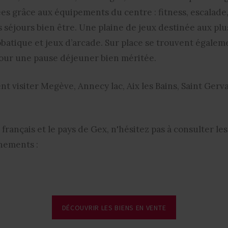
ées grâce aux équipements du centre : fitness, escalad
 séjours bien être. Une plaine de jeux destinée aux plu
obatique et jeux d’arcade. Sur place se trouvent égale
pour une pause déjeuner bien méritée.
t visiter Megève, Annecy lac, Aix les Bains, Saint Gerva
s français et le pays de Gex, n'hésitez pas à consulte
nements :
DÉCOUVRIR LES BIENS EN VENTE