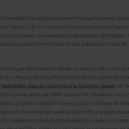
.
'ensemble des agglomérations françaises situées dans le
aute-Savoie (74). Ce territoire historique a pour capital
es du lac Léman. La situation géographique privilégiée, 
nt organisés font le bonheur des habitants et font de 
tées par les touristes, même en saison, elles restent 
 lac Léman: elles bénéficient en effet du calme, de l'
'
immobilier dans le Genevois à la frontière Suisse
est d
 élevé même pour un faible nombre de chambres. Au ra
Suisse, on peut rejoindre Geneve grâce à la ligne de bu
région du Genevois fait aussi la part belle à la gastron
que de nombreux marchés hebdomadaires dans les commun