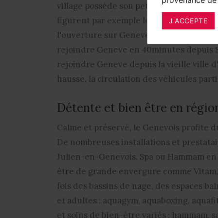
village possède son petit patrimoine rem
figurent par exemple les églises de Viry
J'ACCEPTE
l'ouverture sur Geneve font grimper la c
rejoindre Geneve en 40minutes depuis Sai
rejoindre Geneve depuis la vieille ville 
hausse, la circulation des véhicules partic
Détente et bien être en régi
Calme et préservé, le Genevois profite 
De nombreuses installations et prestatai
Julien-en-Genevois. Spa ou Hammam en 
être de grande envergure comme Vitam, l’
fois des bassins de nage, des espaces bal
et adultes : aquagym, aquaboxing, aquafi
et soins de bien-être variés : hammam, s