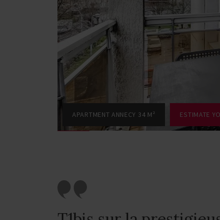
APARTMENT ANNECY 34 M²
ESTIMATE Y
T1bis sur la prestigieu