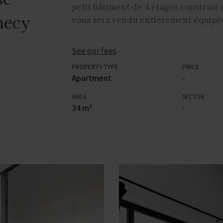
petit bâtiment de 4 étages construit 
necy
vous sera vendu entièrement équipée
See our fees
PROPERTY TYPE
PRICE
Apartment
-
AREA
SECTOR
34 m²
-