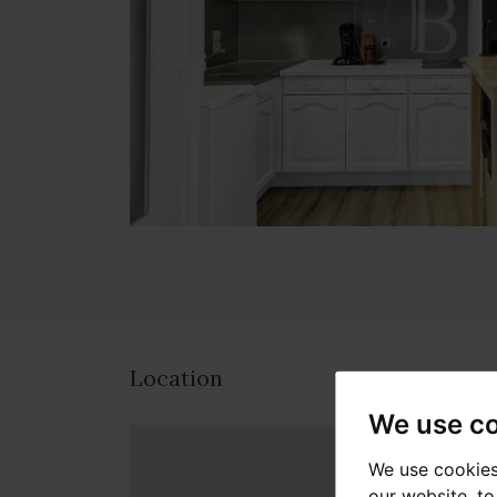
Location
We use c
We use cookies
our website, t