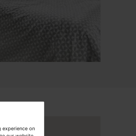
g experience on
yze our website