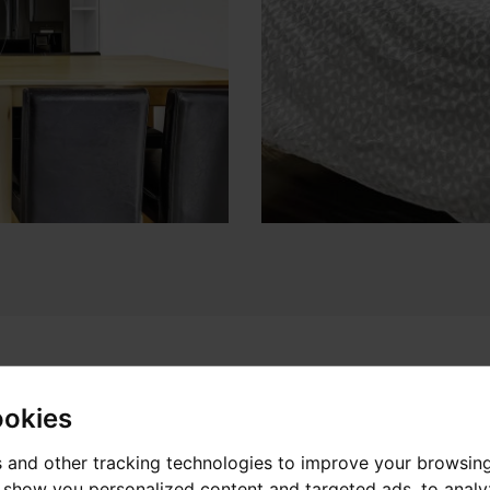
ookies
 and other tracking technologies to improve your browsin
o show you personalized content and targeted ads, to anal