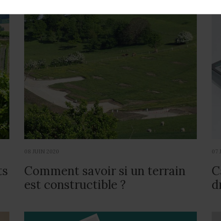
08 JUIN 2020
07 
ts
Comment savoir si un terrain
C
est constructible ?
d