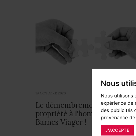
Nous util
19 OCTOBRE 2020
Nous utilisons 
expérience de n
Le démembrement de
des publicités 
propriété à l'honneur avec
provenance de 
Barnes Viager !
J'ACCEPTE