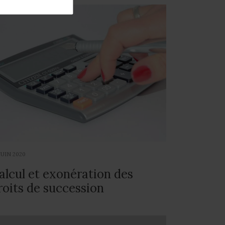
JUIN 2020
alcul et exonération des
roits de succession