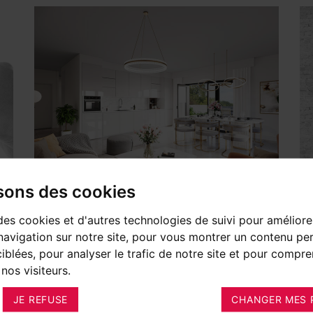
isons des cookies
11 JUIN 2020
10 
des cookies et d'autres technologies de suivi pour améliore
avigation sur notre site, pour vous montrer un contenu per
L'ACHAT D'UN LOGEMENT
L
ciblées, pour analyser le trafic de notre site et pour compre
NEUF
i
nos visiteurs.
JE REFUSE
CHANGER MES 