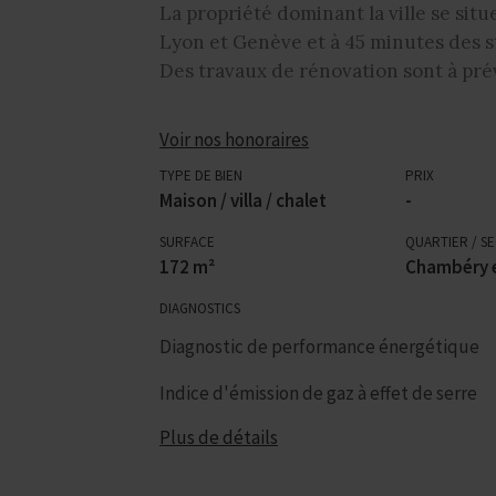
La propriété dominant la ville se sit
Lyon et Genève et à 45 minutes des st
Des travaux de rénovation sont à prév
Voir nos honoraires
TYPE DE BIEN
PRIX
Maison / villa / chalet
-
SURFACE
QUARTIER / S
172 m²
Chambéry e
DIAGNOSTICS
Diagnostic de performance énergétique
Indice d'émission de gaz à effet de serre
Plus de détails