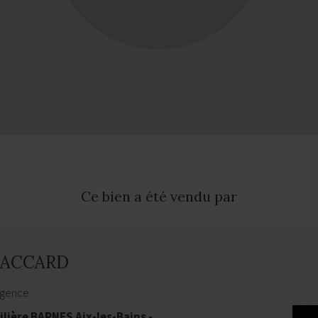
Ce bien a été vendu par
 PACCARD
agence
ière BARNES Aix-les-Bains -