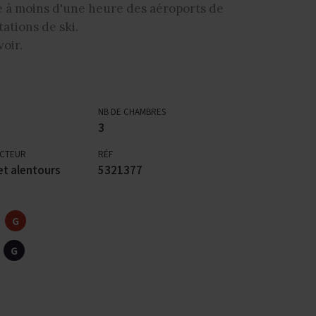
ue à moins d'une heure des aéroports de
ations de ski.
oir.
NB DE CHAMBRES
3
ECTEUR
RÉF
t alentours
5321377
G
G