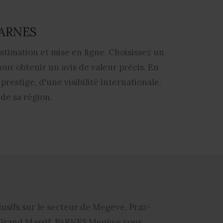
 BARNES
timation et mise en ligne. Choisissez un
ur obtenir un avis de valeur précis. En
restige, d'une visibilité internationale,
de sa région.
clusifs sur le secteur de Megeve, Praz-
 Grand Massif.
BARNES Megève
vous