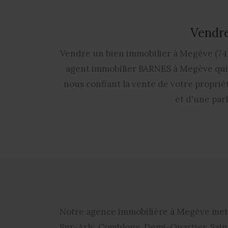
Vendre
Vendre un bien immobilier à Megève (741
agent immobilier BARNES à Megève qui m
nous confiant la vente de votre propriét
et d'une par
Notre
agence immobilière à Megève
met 
Sur-Arly, Combloux, Demi-Quartier, Sain