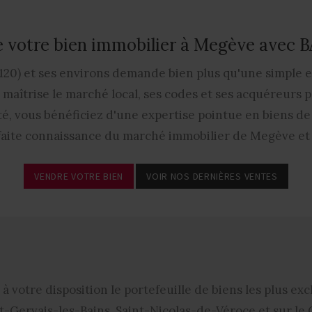
 votre bien immobilier à Megève avec
20) et ses environs demande bien plus qu'une simple es
aîtrise le marché local, ses codes et ses acquéreurs po
é, vous bénéficiez d'une expertise pointue en biens de p
faite connaissance du marché immobilier de Megève et 
VENDRE VOTRE BIEN
VOIR NOS DERNIÈRES VENTES
à votre disposition le portefeuille de biens les plus ex
t-Gervais-les-Bains, Saint-Nicolas-de-Véroce et sur le