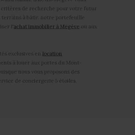
s critères de recherche pour votre futur
errains à bâtir, notre portefeuille
ser l'
achat immobilier à Megève
ou aux
tés exclusives en
location
ments
à louer aux portes du Mont-
, puisque nous vous proposons des
vice de conciergerie 5 étoiles.