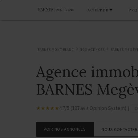
ACHETER
PRO
BARNES MONT-BLANC
NOS AGENCES
BARNES MEGÈV
Agence immobi
BARNES Megè
☆
★
☆
★
☆
★
☆
★
☆
★
4.7/5 (197 avis Opinion System)
|
C
VOIR NOS ANNONCES
NOUS CONTACTER