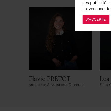
des publicités 
provenance de 
J'ACCEPTE
Flavie PRETOT
Lea
Assistante & Assistante Direction
Sales 