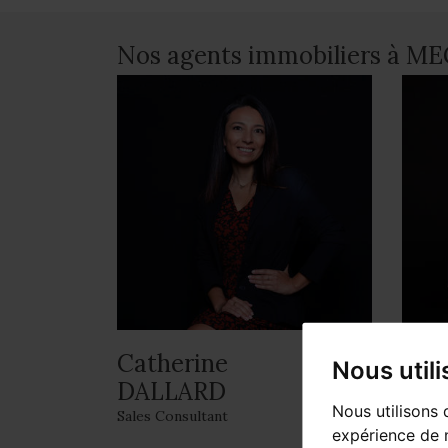
Nos agents immobiliers à ME
Catherine
Gaë
Nous util
DALLARD
Respon
Nous utilisons 
Sales Consultant
expérience de n