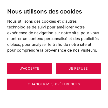
Nous utilisons des cookies
Nous utilisons des cookies et d'autres
Location Haute Savoie
technologies de suivi pour améliorer votre
Annonces de locations annuelles en Haute
expérience de navigation sur notre site, pour vous
Savoie
montrer un contenu personnalisé et des publicités
ciblées, pour analyser le trafic de notre site et
NOS BIENS EN LOCATION
pour comprendre la provenance de nos visiteurs.
Malheureusement, nous ne disposons pas
J'ACCEPTE
JE REFUSE
actuellement de biens correspondant à vos
critères de recherche.
CHANGER MES PRÉFÉRENCES
Néanmoins, l'ensemble des biens proposés à
la vente n'est pas systématiquement diffusé
sur notre site web.