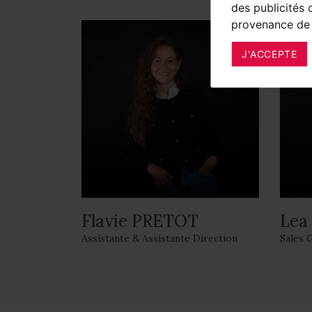
des publicités 
provenance de 
J'ACCEPTE
Flavie PRETOT
Lea
Assistante & Assistante Direction
Sales 