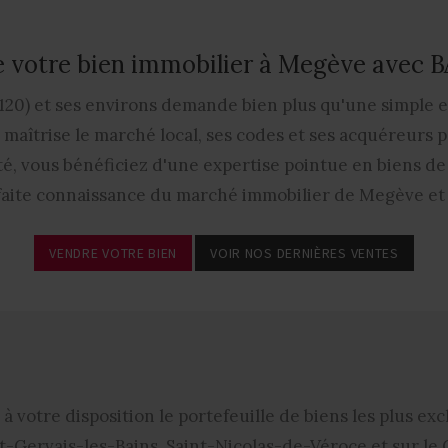
 votre bien immobilier à Megève avec
20) et ses environs demande bien plus qu'une simple es
aîtrise le marché local, ses codes et ses acquéreurs po
é, vous bénéficiez d'une expertise pointue en biens de p
faite connaissance du marché immobilier de Megève et 
VENDRE VOTRE BIEN
VOIR NOS DERNIÈRES VENTES
à votre disposition le portefeuille de biens les plus ex
t-Gervais-les-Bains, Saint-Nicolas-de-Véroce et sur le