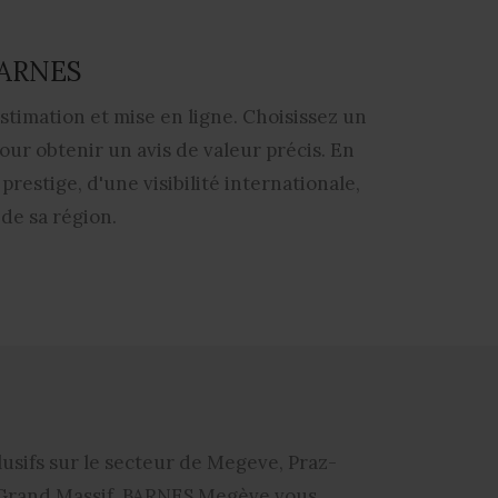
 BARNES
timation et mise en ligne. Choisissez un
ur obtenir un avis de valeur précis. En
restige, d'une visibilité internationale,
de sa région.
clusifs sur le secteur de Megeve, Praz-
 Grand Massif.
BARNES Megève
vous