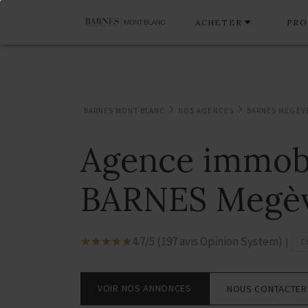
ACHETER
PRO
BARNES MONT-BLANC
NOS AGENCES
BARNES MEGÈV
Agence immobi
BARNES Megè
☆
★
☆
★
☆
★
☆
★
☆
★
4.7/5 (197 avis Opinion System)
|
C
VOIR NOS ANNONCES
NOUS CONTACTER