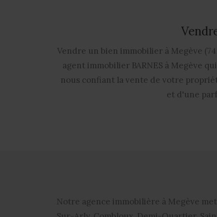
Vendre
Vendre un bien immobilier à Megève (741
agent immobilier BARNES à Megève qui m
nous confiant la vente de votre propriét
et d'une par
Notre
agence immobilière à Megève
met 
Sur-Arly, Combloux, Demi-Quartier, Sain