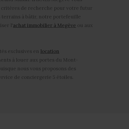
s critères de recherche pour votre futur
errains à bâtir, notre portefeuille
ser l'
achat immobilier à Megève
ou aux
tés exclusives en
location
ments
à louer aux portes du Mont-
, puisque nous vous proposons des
vice de conciergerie 5 étoiles.