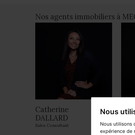
Nos agents immobiliers à ME
Catherine
Gaë
Nous util
DALLARD
Respon
Nous utilisons 
Sales Consultant
expérience de n