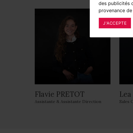
des publicités 
provenance de 
J'ACCEPTE
Flavie PRETOT
Lea
Assistante & Assistante Direction
Sales 