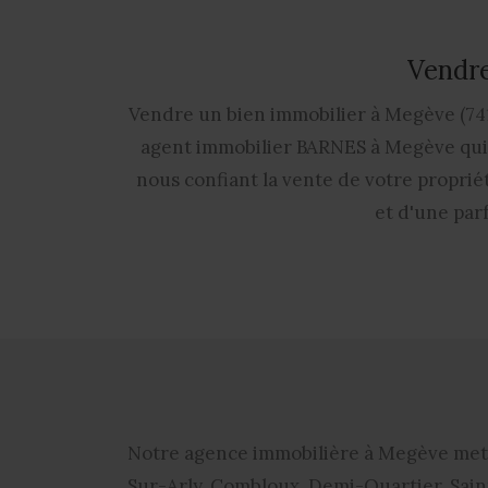
Vendre
Vendre un bien immobilier à Megève (741
agent immobilier BARNES à Megève qui m
nous confiant la vente de votre propriét
et d'une par
Notre
agence immobilière à Megève
met 
Sur-Arly, Combloux, Demi-Quartier, Sain