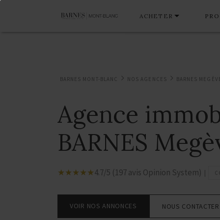
ACHETER
PRO
BARNES MONT-BLANC
NOS AGENCES
BARNES MEGÈV
Agence immobi
BARNES Megè
☆
★
☆
★
☆
★
☆
★
☆
★
4.7/5 (197 avis Opinion System)
|
C
VOIR NOS ANNONCES
NOUS CONTACTER