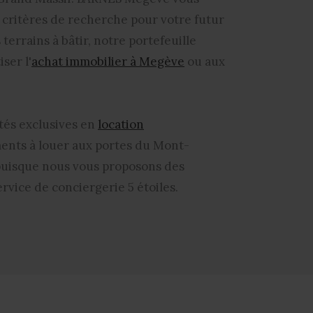
s critères de recherche pour votre futur
errains à bâtir, notre portefeuille
ser l'
achat immobilier à Megève
ou aux
tés exclusives en
location
ments
à louer aux portes du Mont-
, puisque nous vous proposons des
vice de conciergerie 5 étoiles.