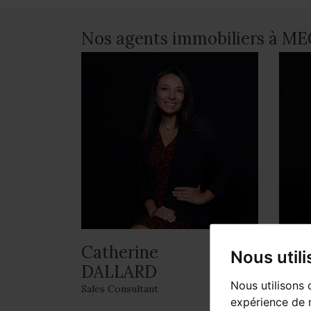
Nos agents immobiliers à ME
Catherine
Gaë
Nous util
DALLARD
Respon
Nous utilisons 
Sales Consultant
expérience de n