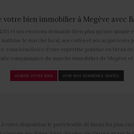
 votre bien immobilier à Megève avec
20) et ses environs demande bien plus qu'une simple es
aîtrise le marché local, ses codes et ses acquéreurs po
é, vous bénéficiez d'une expertise pointue en biens de p
faite connaissance du marché immobilier de Megève et 
VENDRE VOTRE BIEN
VOIR NOS DERNIÈRES VENTES
à votre disposition le portefeuille de biens les plus ex
t-Gervais-les-Bains, Saint-Nicolas-de-Véroce et sur le