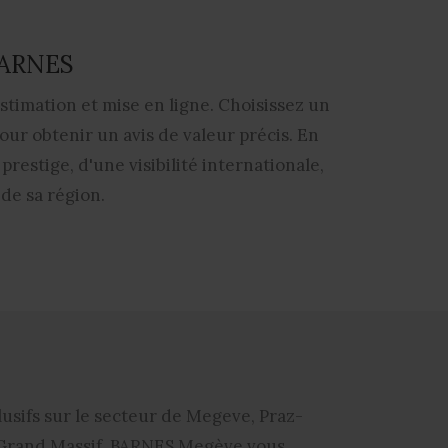
 BARNES
timation et mise en ligne. Choisissez un
ur obtenir un avis de valeur précis. En
restige, d'une visibilité internationale,
de sa région.
clusifs sur le secteur de Megeve, Praz-
 Grand Massif.
BARNES Megève
vous