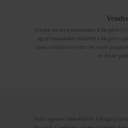
Vendre
Vendre un bien immobilier à Megève (741
agent immobilier BARNES à Megève qui m
nous confiant la vente de votre propriét
et d'une par
Notre
agence immobilière à Megève
met 
Sur-Arly, Combloux, Demi-Quartier, Sain