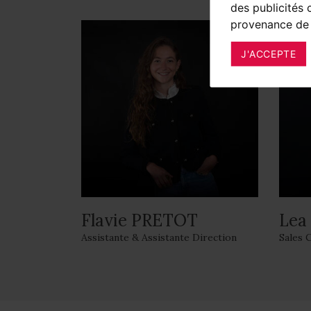
des publicités 
provenance de 
J'ACCEPTE
Flavie PRETOT
Lea
Assistante & Assistante Direction
Sales 