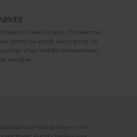
 BARNES
timation et mise en ligne. Choisissez un
ur obtenir un avis de valeur précis. En
restige, d'une visibilité internationale,
de sa région.
clusifs sur le secteur de Megeve, Praz-
 Grand Massif.
BARNES Megève
vous