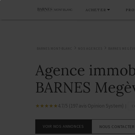
ACHETER
PRO
BARNES MONT-BLANC
NOS AGENCES
BARNES MEGÈV
Agence immobi
BARNES Megè
☆
★
☆
★
☆
★
☆
★
☆
★
4.7/5 (197 avis Opinion System)
|
C
VOIR NOS ANNONCES
NOUS CONTACTER