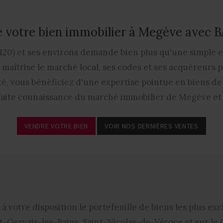
 votre bien immobilier à Megève avec
20) et ses environs demande bien plus qu'une simple es
aîtrise le marché local, ses codes et ses acquéreurs po
é, vous bénéficiez d'une expertise pointue en biens de p
faite connaissance du marché immobilier de Megève et 
VENDRE VOTRE BIEN
VOIR NOS DERNIÈRES VENTES
à votre disposition le portefeuille de biens les plus ex
t-Gervais-les-Bains, Saint-Nicolas-de-Véroce et sur le