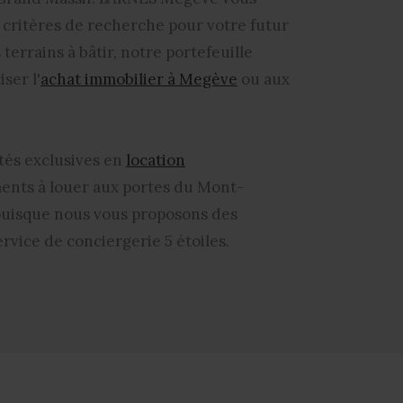
s critères de recherche pour votre futur
errains à bâtir, notre portefeuille
ser l'
achat immobilier à Megève
ou aux
tés exclusives en
location
ments
à louer aux portes du Mont-
, puisque nous vous proposons des
vice de conciergerie 5 étoiles.