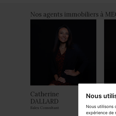
Nos agents immobiliers à ME
Catherine
Gaë
Nous util
DALLARD
Respon
Nous utilisons 
Sales Consultant
expérience de n