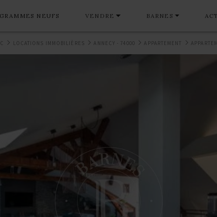
GRAMMES NEUFS
VENDRE
BARNES
AC
NC
LOCATIONS IMMOBILIÈRES
ANNECY - 74000
APPARTEMENT
APPARTEM