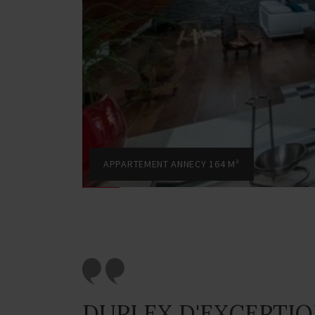
APPARTEMENT ANNECY 164 M²
DUPLEX D'EXCEPTIO