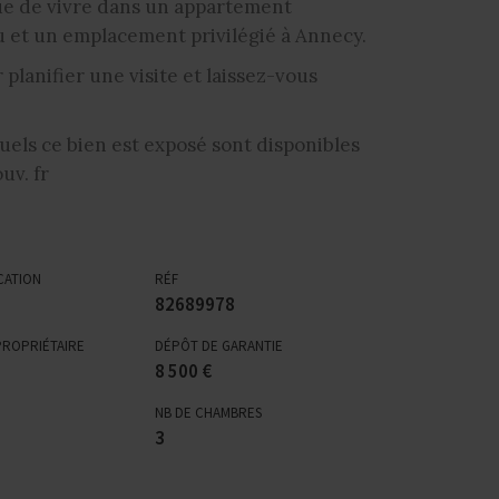
ue de vivre dans un appartement
lu et un emplacement privilégié à Annecy.
lanifier une visite et laissez-vous
uels ce bien est exposé sont disponibles
uv. fr
CATION
RÉF
82689978
PROPRIÉTAIRE
DÉPÔT DE GARANTIE
8 500 €
NB DE CHAMBRES
3