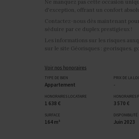
Ne manquez pas cette occasion uniq
d'exception, offrant un confort abso
Contactez-nous dès maintenant pour p
séduire par ce duplex prestigieux !
Les informations sur les risques auxq
sur le site Géorisques : georisques. go
Voir nos honoraires
TYPE DE BIEN
PRIX DE LA LO
Appartement
-
HONORAIRES LOCATAIRE
HONORAIRES 
1 638 €
3 570 €
SURFACE
DISPONIBILITÉ
164 m²
Juin 2023