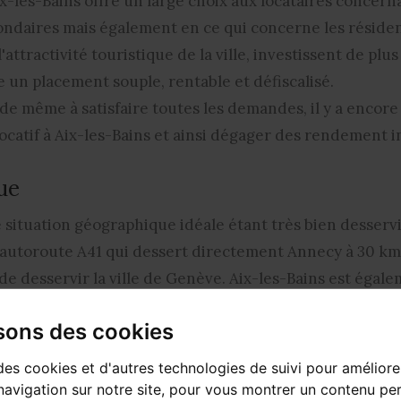
ix-les-Bains offre un large choix aux locataires concern
ondaires mais également en ce qui concerne les résiden
'attractivité touristique de la ville, investissent de plus
re un
placement souple, rentable et défiscalisé
.
 de même à satisfaire toutes les demandes, il y a encor
locatif à Aix-les-Bains et ainsi dégager des rendement i
ue
e
situation géographique idéale
étant très bien desservi
e l'autoroute A41 qui dessert directement Annecy à 30 
e desservir la ville de Genève. Aix-les-Bains est égale
eurs TGV circulent chaque jour permettant de relier Aix
isons des cookies
t reliée à Chambéry et Annecy par la ligne ferroviaire tr
t Milan en passant par Aix-les-Bains. L'
aéroport de Cha
des cookies et d'autres technologies de suivi pour améliore
s. L'aspect international qu'offre la cité balnéaire est al
avigation sur notre site, pour vous montrer un contenu per