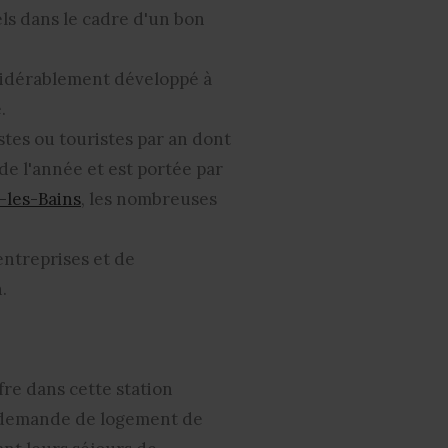
els dans le cadre d'un
bon
nsidérablement développé à
.
istes ou touristes par an dont
 de l'année et est portée par
x-les-Bains
, les nombreuses
entreprises et de
.
fre dans cette s
tation
demande de logement de