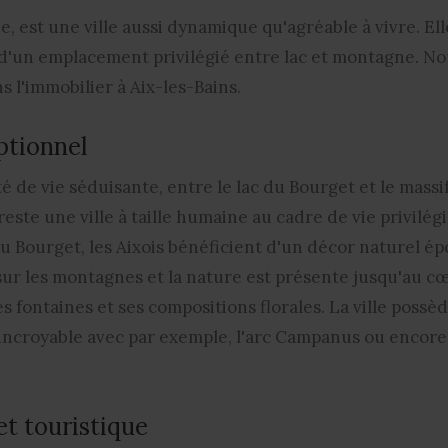
ie, est une ville aussi dynamique qu'agréable à vivre. El
e d'un emplacement privilégié entre lac et montagne. N
s l'immobilier à Aix-les-Bains
.
ptionnel
té de vie séduisante
, entre le lac du Bourget et le mass
este une ville à taille humaine au cadre de vie privilégié
du Bourget
, les Aixois bénéficient d'un décor naturel ép
sur les montagnes et la nature est présente jusqu'au cœu
s fontaines et ses compositions florales. La ville poss
 incroyable
avec par exemple, l'arc Campanus ou encore
et touristique