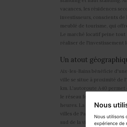
standing et haut standing
. A
vacances, les résidences sec
investisseurs, conscients de l
meublé de tourisme
, qui off
Le marché locatif peine tout
réaliser de l'investissement 
Un atout géographiq
Aix-les-Bains bénéficie d'un
ville se situe à proximité d
km. L'autoroute A40 permet d
le
réseau ferroviaire
et plusi
Nous util
heures. La ville est égalemen
villes de Paris, Lyon, Turin e
Nous utilisons 
sud de la ville d'Aix-les-Bain
expérience de n