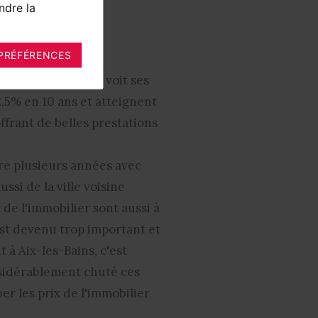
ndre la
PRÉFÉRENCES
ille d'Aix-les-Bains voit ses
2,5% en 10 ans et atteignent
frant de belles prestations
ore plusieurs années avec
si de la ville voisine
de l'immobilier sont aussi à
 est devenu trop important et
t à Aix-les-Bains
, c'est
nsidérablement chuté ces
er les prix de l'immobilier