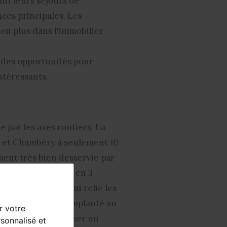
ant leurs séjours de
ces principales. Les
 en plus dans l'
immobilier
e des opportunités pour
ntéressants.
e par les
axes routiers
. La
km et Chambéry à seulement 10
ment très bien desservie par
-les-Bains à Paris en 3
ansalpine, ligne qui relie les
mbéry-Savoie
est implanté au
r votre
ors idéal pour réaliser un
sonnalisé et