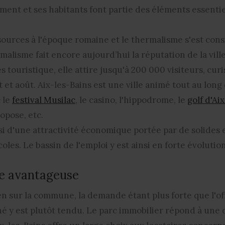
ement et ses habitants font partie des éléments essenti
 sources à l'époque romaine et le thermalisme s'est co
malisme fait encore aujourd’hui la réputation de la ville
rès touristique
, elle attire jusqu'à 200 000 visiteurs, cur
t et août. Aix-les-Bains est une ville animé tout au long
 le
festival Musilac
, le casino, l'hippodrome, le
golf d'Ai
opose, etc.
ssi d'une
attractivité économique
portée par de solides 
les. Le bassin de l'emploi y est ainsi en forte évolution
re avantageuse
en sur la commune, la demande étant plus forte que l'of
hé y est plutôt tendu. Le parc immobilier répond à une