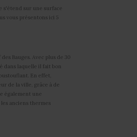
le s'étend sur une surface
ous vous présentons ici
5
if des Bauges. Avec plus de 30
 dans laquelle il fait bon
oustouflant. En effet,
r de la ville, grâce à de
ède également
une
 les anciens thermes