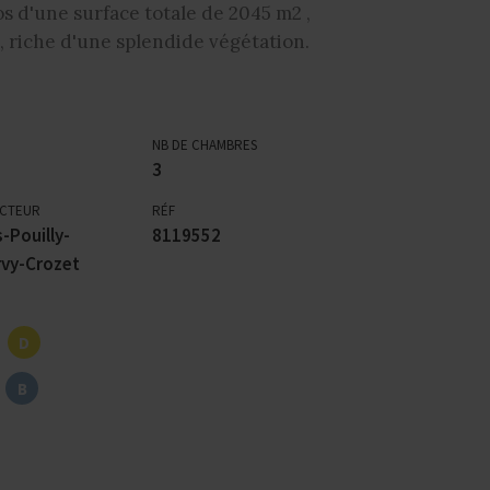
os d'une surface totale de 2045 m2 ,
 riche d'une splendide végétation.
NB DE CHAMBRES
3
ECTEUR
RÉF
-Pouilly-
8119552
vy-Crozet
D
B