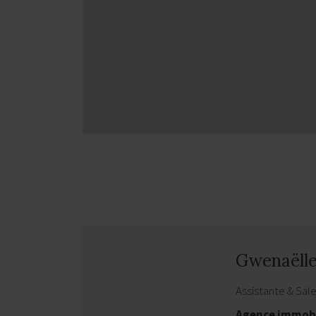
Gwenaëll
Assistante & Sal
Agence immobi