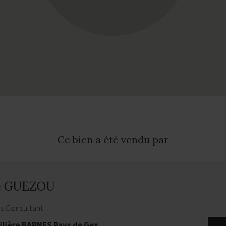
Ce bien a été vendu par
e GUEZOU
es Consultant
lière BARNES Pays de Gex