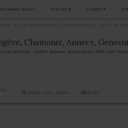
GRAMMES NEUFS
VENDRE
BARNES
AC
T-BLANC
ACHAT IMMOBILIER LUXE
SAINT-GENIS-POUILLY - 01630
MAISON-
egève, Chamonix, Annecy, Genevoi
tous nos biens : chalets, maisons, appartements, lofts, toits-terr
lly -
Budget
Maison / Villa / Chalet