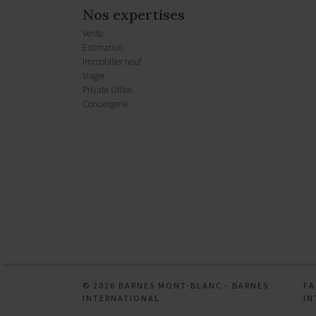
Nos expertises
Vente
Estimation
Immobilier neuf
Viager
Private Office
Conciergerie
Mentions légales
CGU
CHARTE
Honoraires
© 2026 BARNES MONT-BLANC -
BARNES
F
INTERNATIONAL
IN