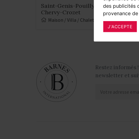
Saint-Genis-Pouilly - 01630 - Saint
des publicités 
Chervy-Crozet
provenance de 
Maison / Villa / Chalet
341 m²
0
J'ACCEPTE
Restez informés !
newsletter et sui