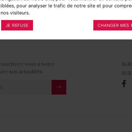
-Genis-Pouilly-Sergy-
ciblées, pour analyser le trafic de notre site et pour compre
nos visiteurs.
 chambres
2 250 000 €
JE REFUSE
CHANGER MES 
 inscrivez-vous à notre
BAR
vez nos actualités
SUR