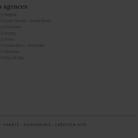
s agences
ES Megève
S Saint-Gervais - Grand Massif
ES Chamonix
S Annecy
S Aravis
S Aix-les-Bains - Chambéry
S Genevois
S Pays de Gex
-
CHARTE
-
HONORAIRES
-
CRÉATION SITE