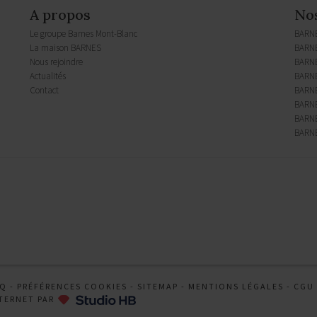
A propos
No
Le groupe Barnes Mont-Blanc
BARN
La maison BARNES
BARNE
Nous rejoindre
BARN
Actualités
BARNE
Contact
BARNE
BARNE
BARNE
BARNE
AQ
-
PRÉFÉRENCES COOKIES
-
SITEMAP
-
MENTIONS LÉGALES
-
CGU
TERNET PAR