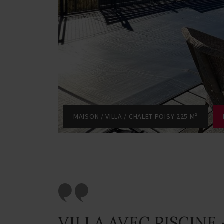
MAISON / VILLA / CHALET POISY 225 M²
VILLA AVEC PISCINE 