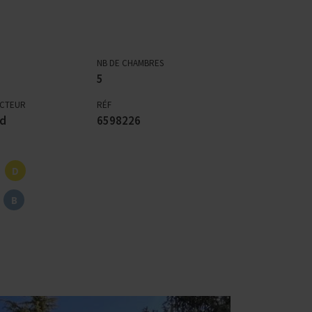
NB DE CHAMBRES
5
ECTEUR
RÉF
rd
6598226
D
B