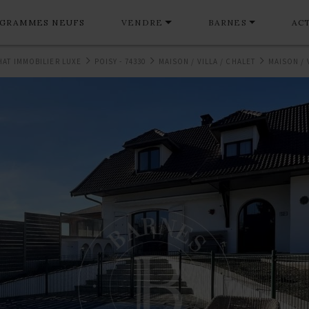
GRAMMES NEUFS
VENDRE
BARNES
AC
HAT IMMOBILIER LUXE
POISY - 74330
MAISON / VILLA / CHALET
MAISON / 