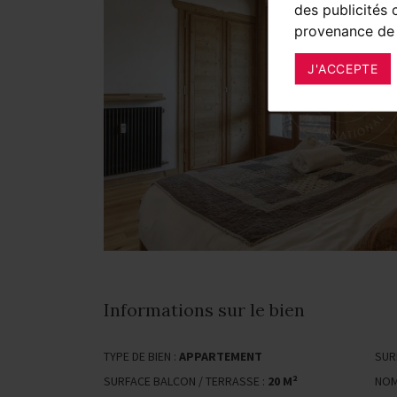
des publicités 
provenance de 
J'ACCEPTE
Informations sur le bien
TYPE DE BIEN :
APPARTEMENT
SUR
SURFACE BALCON / TERRASSE :
20 M²
NOM