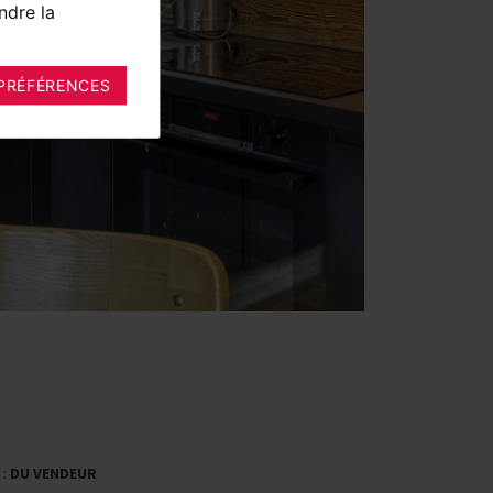
ndre la
PRÉFÉRENCES
 :
DU VENDEUR