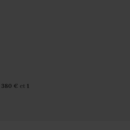
1 380 €
et
1