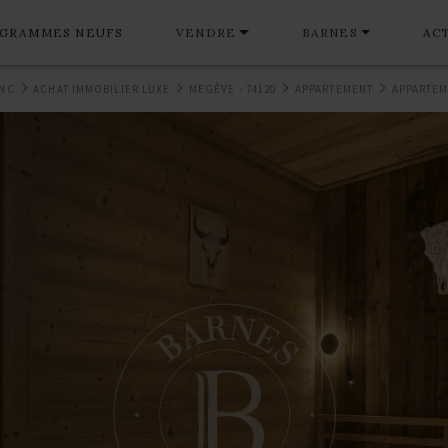
GRAMMES NEUFS
VENDRE
BARNES
AC
ANC
ACHAT IMMOBILIER LUXE
MEGÈVE - 74120
APPARTEMENT
APPARTEM