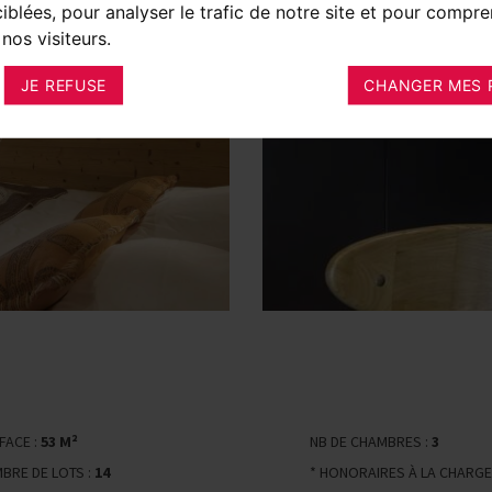
ciblées, pour analyser le trafic de notre site et pour compre
nos visiteurs.
JE REFUSE
CHANGER MES 
FACE :
53 M²
NB DE CHAMBRES :
3
BRE DE LOTS :
14
* HONORAIRES À LA CHARGE