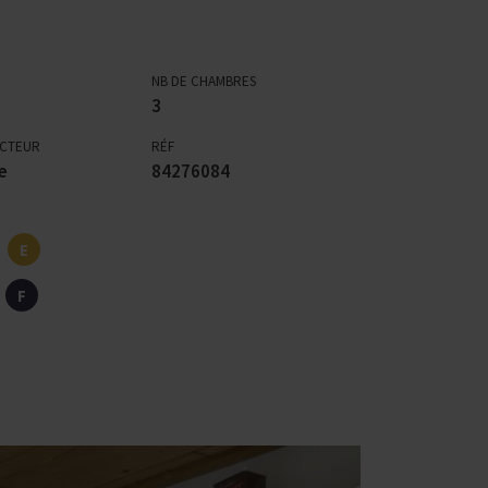
NB DE CHAMBRES
3
ECTEUR
RÉF
e
84276084
E
F