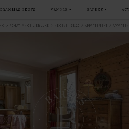
GRAMMES NEUFS
VENDRE
BARNES
AC
ANC
ACHAT IMMOBILIER LUXE
MEGÈVE - 74120
APPARTEMENT
APPARTEM