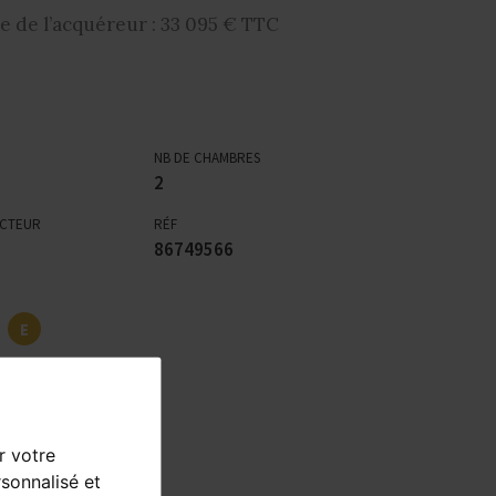
e de l’acquéreur : 33 095 € TTC
NB DE CHAMBRES
2
ECTEUR
RÉF
86749566
E
B
r votre
sonnalisé et