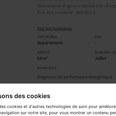
Honoraires d’agence inclus à la charg
Prix net vendeur : 661 905 €
Voir nos honoraires
TYPE DE BIEN
PRIX
Appartement
-
SURFACE
QUARTIER / S
64 m²
Jaillet
DIAGNOSTICS
Diagnostic de performance énergétique
Indice d'émission de gaz à effet de serre
isons des cookies
Plus de détails
des cookies et d'autres technologies de suivi pour améliore
avigation sur notre site, pour vous montrer un contenu per