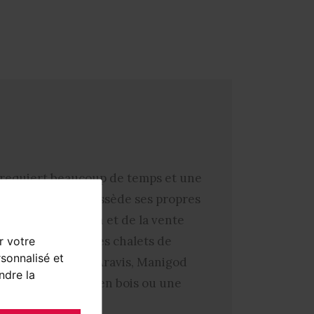
e requiert beaucoup de temps et une
de l’immobilier possède ses propres
 de de la location et de la vente
c vous propose des chalets de
r votre
sonnalisé et
ns le massif des Aravis, Manigod
ndre la
un chalet familial en bois ou une