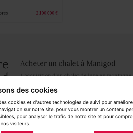
bres
2 100 000 €
re
Acheter un chalet à Manigod
od
L’acquisition d’un chalet de luxe en montagn
certaine expertise, surtout lorsque le marché 
isons des cookies
spécificités comme en Haute-Savoie. Spécialiste
d’hébergements de prestige, Barnes Mont Blan
des cookies et d'autres technologies de suivi pour améliore
avigation sur notre site, pour vous montrer un contenu per
standing en Haute Savoie à Manigod. Nichée da
ciblées, pour analyser le trafic de notre site et pour compre
est une destination idéale si vous recherchez 
nos visiteurs.
magnifique villa au pied des pistes de ski.