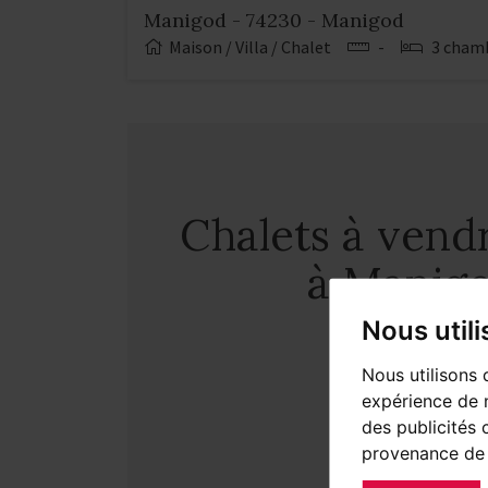
Manigod - 74230 - Manigod
Maison / Villa / Chalet
-
3 cham
Chalets à vend
à Manig
Nous util
Nous utilisons 
expérience de n
des publicités 
provenance de 