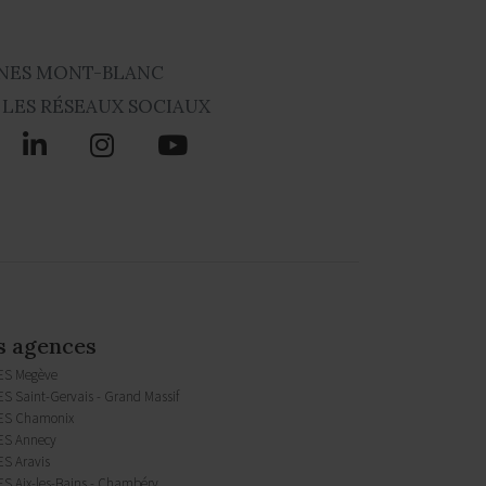
NES MONT-BLANC
 LES RÉSEAUX SOCIAUX
s agences
ES Megève
S Saint-Gervais - Grand Massif
ES Chamonix
S Annecy
S Aravis
S Aix-les-Bains - Chambéry