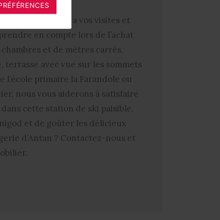
PRÉFÉRENCES
région, organisera vos visites et
à prendre en compte lors de l’achat
 chambres et de mètres carrés,
e, terrasse avec vue sur les sommets
 l’école primaire la Farandole ou
ier, nous vous aiderons à satisfaire
dans cette station de ski paisible,
nigod et de goûter les délicieux
gerie d’Antan ? Contactez-nous et
bilier.