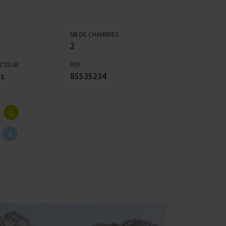
NB DE CHAMBRES
2
ECTEUR
RÉF
es
85535234
C
A