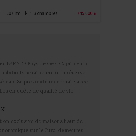
207 m²
3 chambres
745 000 €
vec BARNES Pays de Gex. Capitale du
habitants se situe entre la réserve
c Léman. Sa proximité immédiate avec
les en quête de qualité de vie.
ex
ion exclusive de maisons haut de
panoramique sur le Jura, demeures