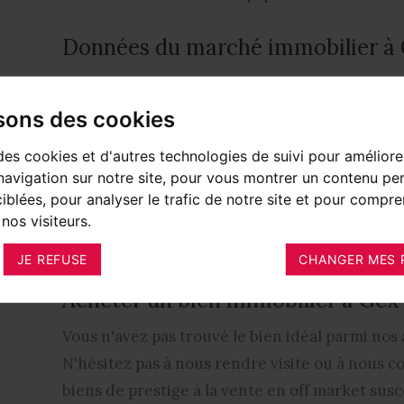
Données du marché immobilier à
Le marché immobilier de Gex affiche des prix 
communes du Pays de Gex. En moyenne, com
isons des cookies
appartement
et
5 500 € par m² pour une mais
des cookies et d'autres technologies de suivi pour améliore
quartiers et le niveau de standing. La majorit
avigation sur notre site, pour vous montrer un contenu per
comprise entre 40 et 100 m², mais les maisons 
ciblées, pour analyser le trafic de notre site et pour compre
restent les biens les plus recherchés. La fort
nos visiteurs.
soutenir la demande.
JE REFUSE
CHANGER MES 
Acheter un bien immobilier à Ge
Vous n'avez pas trouvé le bien idéal parmi nos
N'hésitez pas à nous rendre visite ou à nous 
biens de prestige à la vente en off market susc