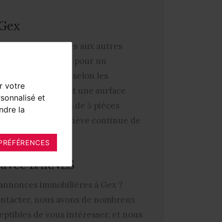
 Gex
élevés, comparables aux autres
ptez
5 300 € par m² pour un
on
, avec des écarts selon les
r votre
é des logements ont une surface
sonnalisé et
spacieuses de plus de 5 pièces
ndre la
e attractivité de Genève continue de
PRÉFÉRENCES
x avec BARNES
annonces immobilières à Gex
?
contacter, nous avons de nombreux
eptibles de vous intéresser, et nous