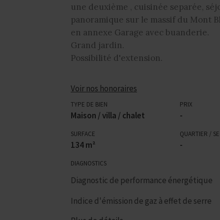
une deuxième , cuisinée separée, sé
panoramique sur le massif du Mont B
en annexe Garage avec buanderie.
Grand jardin.
Possibilité d'extension.
Voir nos honoraires
TYPE DE BIEN
PRIX
Maison / villa / chalet
-
SURFACE
QUARTIER / S
134 m²
-
DIAGNOSTICS
Diagnostic de performance énergétique
Indice d'émission de gaz à effet de serre