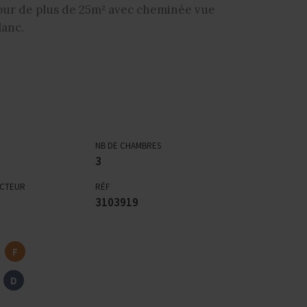
jour de plus de 25m² avec cheminée vue
lanc.
NB DE CHAMBRES
3
ECTEUR
RÉF
3103919
F
D