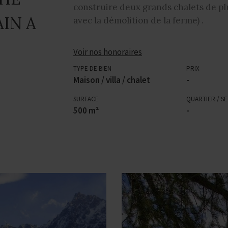
construire deux grands chalets de pl
AIN A
avec la démolition de la ferme) .
Voir nos honoraires
TYPE DE BIEN
PRIX
Maison / villa / chalet
-
SURFACE
QUARTIER / S
500 m²
-