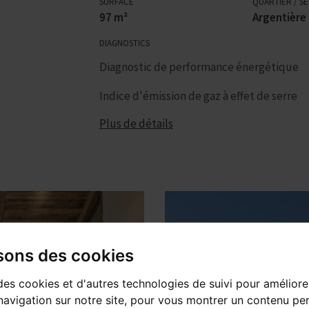
SURFACE
QUARTIER / S
97 m²
Argentière
DIAGNOSTICS
Diagnostic de performance énergétique
Indice d'émission de gaz à effet de serre
Plus de détails
isons des cookies
des cookies et d'autres technologies de suivi pour améliore
avigation sur notre site, pour vous montrer un contenu per