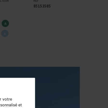
ECTEUR
RÉF
85153585
A
A
r votre
sonnalisé et