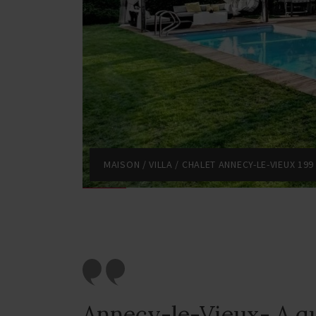
MAISON / VILLA / CHALET ANNECY-LE-VIEUX 199
Annecy-le-Vieux- A q