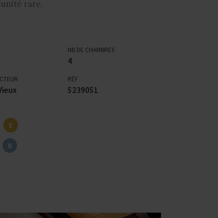
unité rare.
NB DE CHAMBRES
4
ECTEUR
RÉF
Vieux
5239051
E
B