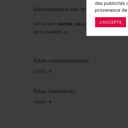
des publicités 
Informations sur le bien
provenance de 
J'ACCEPTE
TYPE DE BIEN :
MAISON / VILLA / CHALET
SUR
NB DE CHAMBRES :
3
* H
Bilan consommation
CLASSE :
D
Bilan émissions
CLASSE :
A