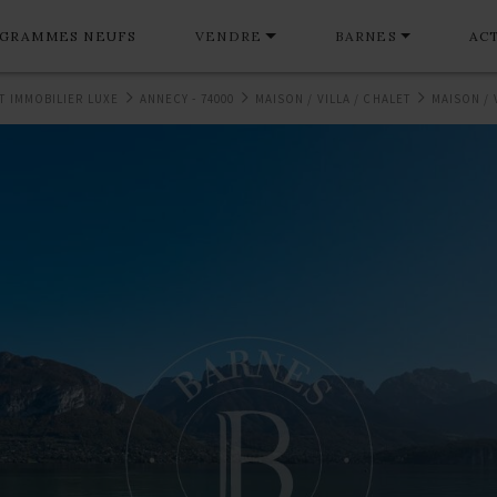
GRAMMES NEUFS
VENDRE
BARNES
AC
T IMMOBILIER LUXE
ANNECY - 74000
MAISON / VILLA / CHALET
MAISON / 