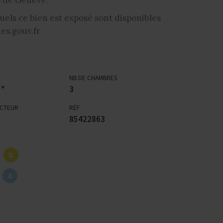
uels ce bien est exposé sont disponibles
es.gouv.fr
NB DE CHAMBRES
 *
3
ECTEUR
RÉF
85422863
D
A