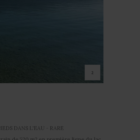
2
PIEDS DANS L'EAU - RARE
rain de 520 m2 en première ligne du lac,