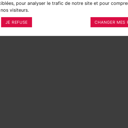
ciblées, pour analyser le trafic de notre site et pour compre
nos visiteurs.
JE REFUSE
CHANGER MES 
FACE :
115 M²
TERRAIN :
520 M²
ONORAIRES À LA CHARGE :
DU VENDEUR