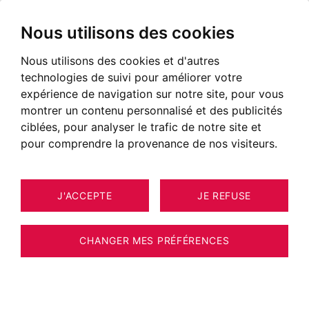
Nous utilisons des cookies
Nous utilisons des cookies et d'autres
Viager Chamonix
technologies de suivi pour améliorer votre
Annonces de biens en viager à Chamonix
expérience de navigation sur notre site, pour vous
montrer un contenu personnalisé et des publicités
NOS BIENS EN VIAGER
ciblées, pour analyser le trafic de notre site et
pour comprendre la provenance de nos visiteurs.
Malheureusement, nous ne disposons pas
actuellement de biens correspondant à vos
J'ACCEPTE
JE REFUSE
critères de recherche.
Néanmoins, l'ensemble des biens proposés à
CHANGER MES PRÉFÉRENCES
la vente n'est pas systématiquement diffusé
sur notre site web.
Nous vous invitons à
NOUS CONTACTER