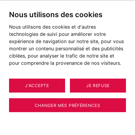
Nous utilisons des cookies
Nous utilisons des cookies et d'autres
Locations à Annecy, Genevois,
technologies de suivi pour améliorer votre
Pays de Gex
expérience de navigation sur notre site, pour vous
montrer un contenu personnalisé et des publicités
Découvrez tous nos biens à louer:
ciblées, pour analyser le trafic de notre site et
appartements, maisons de prestige, villa, lofts,
pour comprendre la provenance de nos visiteurs.
toits-terrasses, etc…
NOS BIENS EN LOCATION
J'ACCEPTE
JE REFUSE
Malheureusement, nous ne disposons pas
actuellement de biens correspondant à vos
CHANGER MES PRÉFÉRENCES
critères de recherche.
Néanmoins, l'ensemble des biens proposés à
la vente n'est pas systématiquement diffusé