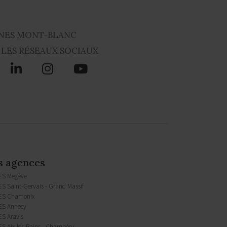
NES MONT-BLANC
 LES RÉSEAUX SOCIAUX
s agences
ES Megève
S Saint-Gervais - Grand Massif
ES Chamonix
S Annecy
S Aravis
S Aix-les-Bains - Chambéry