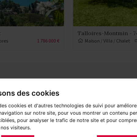
t
Talloires-Montmin - 
bres
1 786 000 €
Maison / Villa / Chalet
de
À la vente, des villas de prestige remarquables
isons des cookies
face aux magnifiques paysages de la baie de Ta
es
des cookies et d'autres technologies de suivi pour améliore
prestations haut de gamme pour des villas co
avigation sur notre site, pour vous montrer un contenu per
lumière, idéales pour un achat
immobilier en 
ciblées, pour analyser le trafic de notre site et pour compre
nos visiteurs.
imprenable sur le col de la Forclaz.