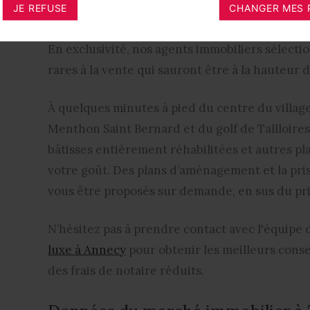
JE REFUSE
CHANGER MES 
Propriétés de prestige à vendre à 
En exclusivité, nos agents immobiliers sélect
rares à la vente qui sauront être à la hauteur 
À quelques minutes à pied du centre du villa
Menthon Saint Bernard et du golf de Tallloire
bâtisses entièrement réhabilitées et autres pl
votre goût. Des plans d’aménagement et la pr
vous être proposés sur demande, en sus du pri
N’hésitez pas à prendre contact avec l'équipe
luxe à Annecy
pour obtenir les meilleurs conse
des frais de notaire réduits.