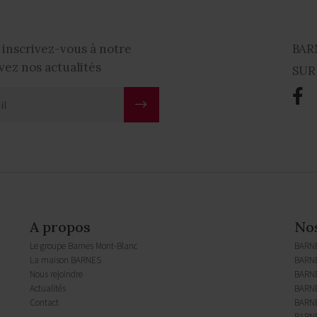
 inscrivez-vous à notre
BAR
vez nos actualités
SUR
A propos
No
Le groupe Barnes Mont-Blanc
BARN
La maison BARNES
BARNE
Nous rejoindre
BARN
Actualités
BARNE
Contact
BARNE
BARNE