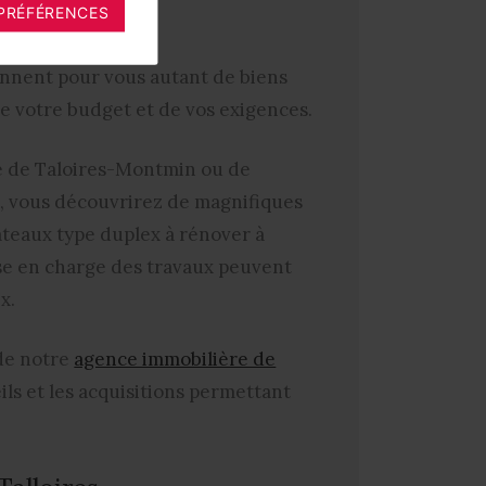
PRÉFÉRENCES
Talloires
ionnent pour vous autant de biens
de votre budget et de vos exigences.
ge de Taloires-Montmin ou de
s, vous découvrirez de magnifiques
ateaux type duplex à rénover à
ise en charge des travaux peuvent
x.
 de notre
agence immobilière de
ils et les acquisitions permettant