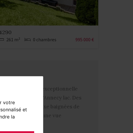
74290
261 m²
0 chambres
995 000 €
 par leur position exceptionnelle
lloires tout près d'Annecy lac. Des
r votre
ntemporaines de luxe baignées de
sonnalisé et
Haute Savoie
avec une vue
ndre la