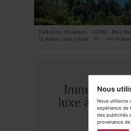
Talloires-Montmin - 74290 - Rive Es
Maison / Villa / Chalet
-
0 cham
Immobilier 
Nous util
luxe à Talloir
Nous utilisons 
expérience de n
des publicités 
provenance de 