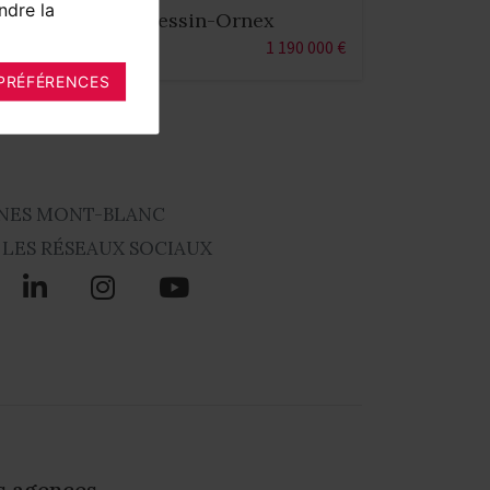
ndre la
280 - Ferney-Prevessin-Ornex
m²
4 chambres
1 190 000 €
PRÉFÉRENCES
NES MONT-BLANC
 LES RÉSEAUX SOCIAUX
s agences