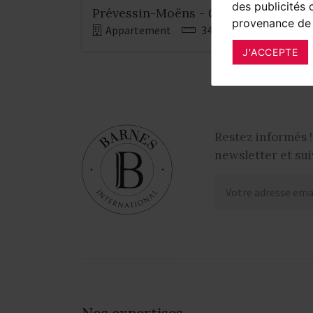
des publicités 
Prévessin-Moëns - 01280 - Ferney-P
provenance de 
Appartement
349 m²
5 chambr
J'ACCEPTE
Restez informés !
newsletter et sui
Nos expertises