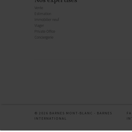
Vente
Estimation
Immobilier neuf
Viager
Private Office
Conciergerie
Mentions légales
CGU
CHARTE
Honoraires
© 2026 BARNES MONT-BLANC -
BARNES
F
INTERNATIONAL
IN