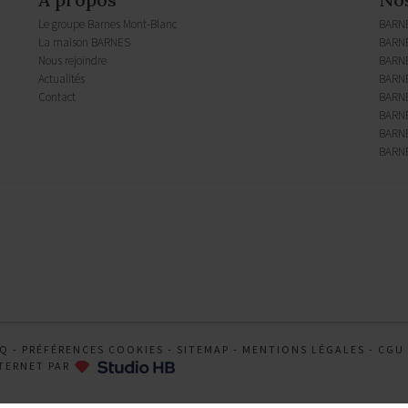
Le groupe Barnes Mont-Blanc
BARN
La maison BARNES
BARNE
Nous rejoindre
BARN
Actualités
BARNE
Contact
BARNE
BARNE
BARNE
BARNE
AQ
-
PRÉFÉRENCES COOKIES
-
SITEMAP
-
MENTIONS LÉGALES
-
CGU
TERNET PAR