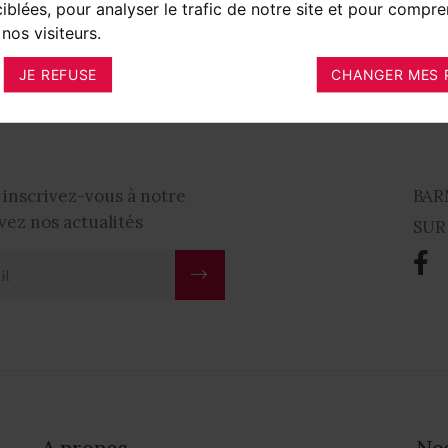
ciblées, pour analyser le trafic de notre site et pour compre
revessin-Ornex
Prévessin-Moëns - 01
nos visiteurs.
es
1 250 000 €
Appartement
171 
JE REFUSE
CHANGER MES 
 inscrivez-vous à notre
BAR
vez nos actualités
SUR
A propos
No