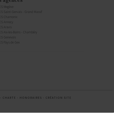
ES Megève
S Saint-Gervais - Grand Massif
ES Chamonix
S Annecy
S Aravis
S Aix-les-Bains - Chambéry
S Genevois
S Pays de Gex
-
CHARTE
-
HONORAIRES
-
CRÉATION SITE