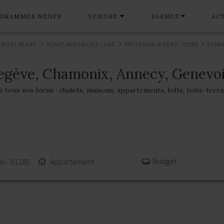
GRAMMES NEUFS
VENDRE
BARNES
AC
 MONT-BLANC
ACHAT IMMOBILIER LUXE
PRÉVESSIN-MOËNS - 01280
APPA
egève, Chamonix, Annecy, Genevoi
tous nos biens : chalets, maisons, appartements, lofts, toits-terr
Budget
s - 01280
Appartement