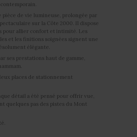
t contemporain.
e pièce de vie lumineuse, prolongée par
pectaculaire sur la Côte 2000. Il dispose
pour allier confort et intimité. Les
es et les finitions soignées signent une
résolument élégante.
par ses prestations haut de gamme,
t hammam.
 deux places de stationnement
que détail a été pensé pour offrir vue,
ent quelques pas des pistes du Mont
té.