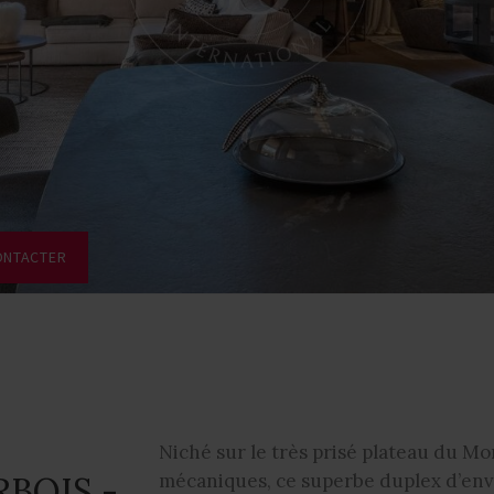
ONTACTER
Niché sur le très prisé plateau du Mo
BOIS -
mécaniques, ce superbe duplex d’envir