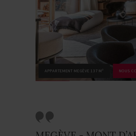
APPARTEMENT MEGÈVE 137 M²
NOUS C
MEGÈVE - MONT D’AR