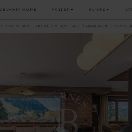
GRAMMES NEUFS
VENDRE
BARNES
AC
NC
ACHAT IMMOBILIER LUXE
MEGÈVE - 74120
APPARTEMENT
APPARTEM