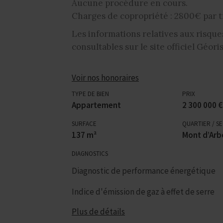
Aucune procédure en cours.
Charges de copropriété : 2800€ par t
Les informations relatives aux risque
consultables sur le site officiel Géor
Voir nos honoraires
TYPE DE BIEN
PRIX
Appartement
2 300 000 €
SURFACE
QUARTIER / S
137 m²
Mont d’Arb
DIAGNOSTICS
Diagnostic de performance énergétique
Indice d'émission de gaz à effet de serre
Plus de détails