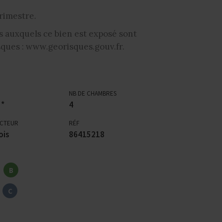
rimestre.
s auxquels ce bien est exposé sont
isques : www.georisques.gouv.fr.
NB DE CHAMBRES
 *
4
ECTEUR
RÉF
ois
86415218
B
C