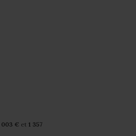
1 003 €
et
1 357