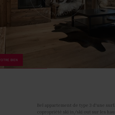
VOTRE BIEN
Bel appartement de type 3 d'une surf
copropriété ski in/ski out sur les h