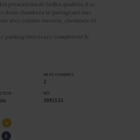
es prestations de belles qualités, il se
, de deux chambres se partageant une
e vie avec cuisine ouverte, cheminée et
 de parking intérieure complètent le
NB DE CHAMBRES
2
ECTEUR
RÉF
ois
3991533
E
E