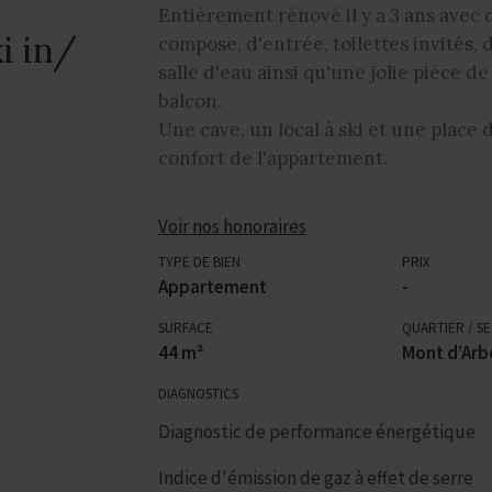
Entièrement rénové il y a 3 ans avec d
i in/
compose, d'entrée, toilettes invités
salle d'eau ainsi qu'une jolie pièce d
balcon.
Une cave, un local à ski et une place
confort de l'appartement.
Voir nos honoraires
TYPE DE BIEN
PRIX
Appartement
-
SURFACE
QUARTIER / S
44 m²
Mont d’Arb
DIAGNOSTICS
Diagnostic de performance énergétique
Indice d'émission de gaz à effet de serre