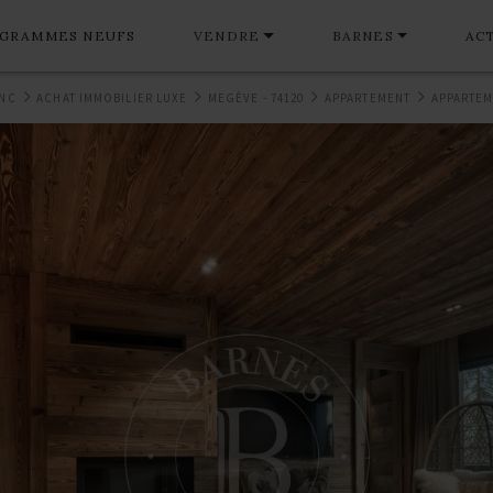
GRAMMES NEUFS
VENDRE
BARNES
AC
ANC
ACHAT IMMOBILIER LUXE
MEGÈVE - 74120
APPARTEMENT
APPARTEM