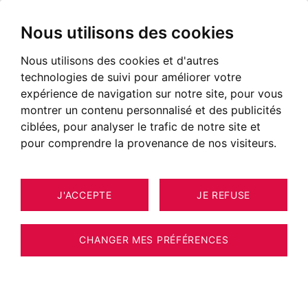
Nous utilisons des cookies
Nous utilisons des cookies et d'autres
technologies de suivi pour améliorer votre
expérience de navigation sur notre site, pour vous
montrer un contenu personnalisé et des publicités
ciblées, pour analyser le trafic de notre site et
pour comprendre la provenance de nos visiteurs.
J'ACCEPTE
JE REFUSE
MAISON / VILLA / CHALET
11
ESTIMER VOTRE BIEN
CHAMONIX-MONT-BLANC 145 M²
CHANGER MES PRÉFÉRENCES
Argentière, dans un cadre unique, avec une
vue exceptionnelle sur la chaîne du Mont-