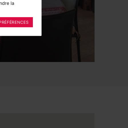
ndre la
PRÉFÉRENCES