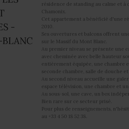
résidence de standing au calme et à 
T
Chamonix.
Cet appartement a bénéficié d'une r
S -
2010.
Ses ouvertures et balcons offrent un
-BLANC
sur le Massif du Mont Blanc.
Au premier niveau se présente une en
avec cheminée avec belle hauteur sou
entièrement équipée, une chambre en
seconde chambre, salle de douche et t
Au second niveau accueille une gale
espace télévision, une chambre et un
Au sous-sol, une cave, un box indépen
Bien rare sur ce secteur prisé.
Pour plus de renseignements, n'hésit
au +33 4 50 18 52 38.