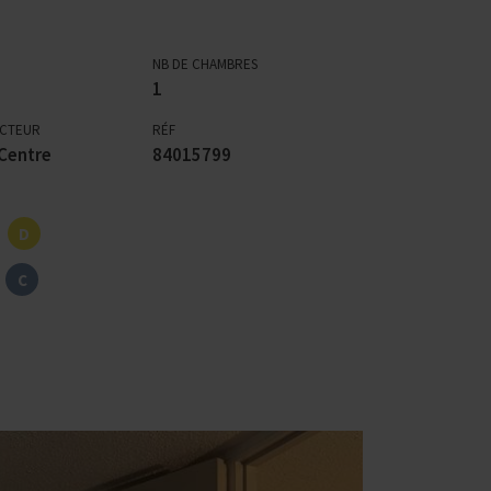
NB DE CHAMBRES
1
ECTEUR
RÉF
Centre
84015799
D
C