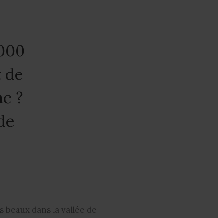
3000
t de
nc ?
de
us beaux dans la vallée de