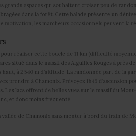
es grands espaces qui souhaitent croiser peu de rando
bragées dans la forêt. Cette balade présente un dénive
de motivation, les marcheurs occasionnels peuvent la ré
oirs
pour réaliser cette boucle de 11 km (difficulté moyenne)
ares situé dans le massif des Aiguilles Rouges à près de 
 haut, à 2 540 m d’altitude. La randonnée part de la ga
vez prendre à Chamonix. Prévoyez 1h45 d’ascension pour
rs. Les lacs offrent de belles vues sur le massif du Mont
anc, et donc moins fréquenté.
la vallée de Chamonix sans monter à bord du train de Mo