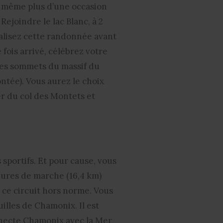
de même plus d’une occasion
Rejoindre le lac Blanc, à 2
réalisez cette randonnée avant
 fois arrivé, célébrez votre
des sommets du massif du
tée). Vous aurez le choix
ier du col des Montets et
portifs. Et pour cause, vous
eures de marche (16,4 km)
 ce circuit hors norme. Vous
illes de Chamonix. Il est
nnecte Chamonix avec la Mer