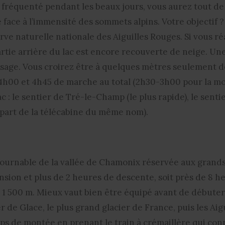
ès fréquenté pendant les beaux jours, vous aurez tout 
face à l’immensité des sommets alpins. Votre objectif ? 
erve naturelle nationale des Aiguilles Rouges. Si vous 
partie arrière du lac est encore recouverte de neige. Une
ysage. Vous croirez être à quelques mètres seulement 
h00 et 4h45 de marche au total (2h30-3h00 pour la mon
ac : le sentier de Tré-le-Champ (le plus rapide), le sent
ui part de la télécabine du même nom).
rnable de la vallée de Chamonix réservée aux grands s
nsion et plus de 2 heures de descente, soit près de 8 h
 1 500 m. Mieux vaut bien être équipé avant de débuter
de Glace, le plus grand glacier de France, puis les Aigu
mps de montée en prenant le train à crémaillère qui co