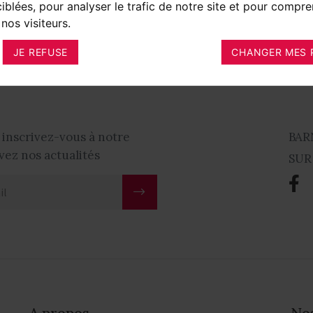
ciblées, pour analyser le trafic de notre site et pour compre
le
nos visiteurs.
s
850 000 €
JE REFUSE
CHANGER MES 
 inscrivez-vous à notre
BAR
vez nos actualités
SUR
A propos
No