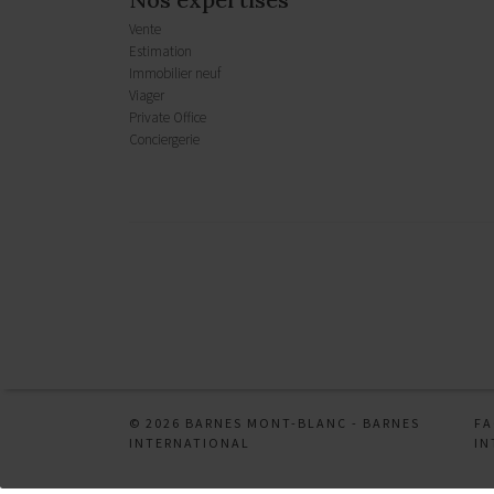
Vente
Estimation
Immobilier neuf
Viager
Private Office
Conciergerie
Mentions légales
CGU
CHARTE
Honoraires
© 2026 BARNES MONT-BLANC -
BARNES
F
INTERNATIONAL
IN