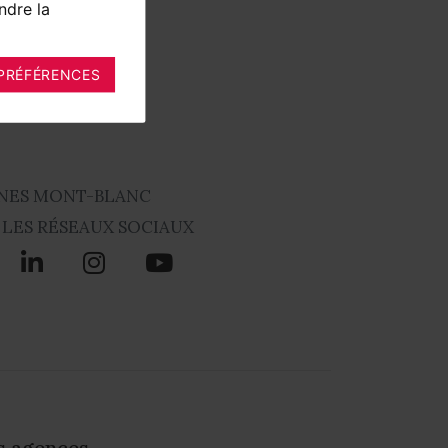
ndre la
PRÉFÉRENCES
NES MONT-BLANC
 LES RÉSEAUX SOCIAUX
s agences