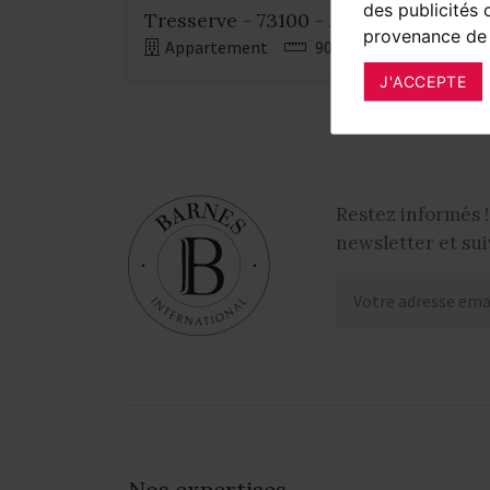
des publicités 
Tresserve - 73100 - Aix-les-Bains vil
provenance de 
Appartement
90 m²
3 chambre
J'ACCEPTE
Restez informés !
newsletter et sui
Nos expertises