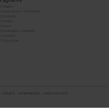
ES Megève
S Saint-Gervais - Grand Massif
ES Chamonix
S Annecy
S Aravis
S Aix-les-Bains - Chambéry
S Genevois
S Pays de Gex
-
CHARTE
-
HONORAIRES
-
CRÉATION SITE