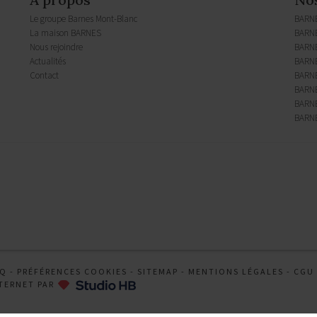
Le groupe Barnes Mont-Blanc
BARN
La maison BARNES
BARNE
Nous rejoindre
BARN
Actualités
BARNE
Contact
BARNE
BARNE
BARNE
BARNE
AQ
-
PRÉFÉRENCES COOKIES
-
SITEMAP
-
MENTIONS LÉGALES
-
CGU
TERNET PAR