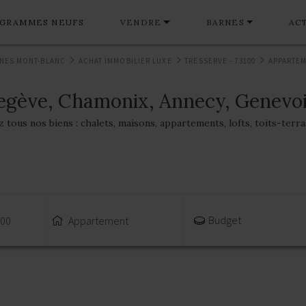
GRAMMES NEUFS
VENDRE
BARNES
AC
NES MONT-BLANC
ACHAT IMMOBILIER LUXE
TRESSERVE - 73100
APPARTE
egève, Chamonix, Annecy, Genevoi
tous nos biens : chalets, maisons, appartements, lofts, toits-terr
Budget
100
Appartement