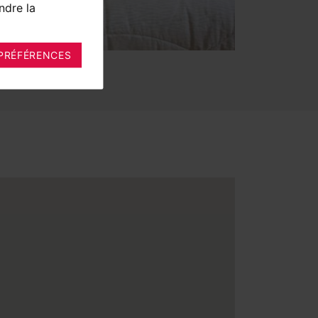
ndre la
PRÉFÉRENCES