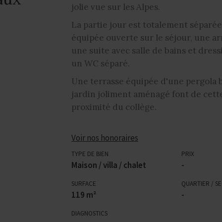
jolie vue sur les Alpes.
La partie jour est totalement séparée 
équipée ouverte sur le séjour, une ar
une suite avec salle de bains et dres
un WC séparé.
Une terrasse équipée d'une pergola b
jardin joliment aménagé font de cette
proximité du collège.
Voir nos honoraires
TYPE DE BIEN
PRIX
Maison / villa / chalet
-
SURFACE
QUARTIER / S
119 m²
-
DIAGNOSTICS