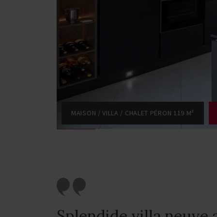
MAISON / VILLA / CHALET PÉRON 119 M²
Splendide villa neuve 