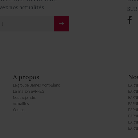
vez nos actualités
SUR
A propos
No
Le groupe Barnes Mont-Blanc
BARN
La maison BARNES
BARNE
Nous rejoindre
BARN
Actualités
BARNE
Contact
BARNE
BARNE
BARNE
BARNE