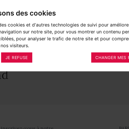
isons des cookies
1 chambres
980 000 €
des cookies et d'autres technologies de suivi pour améliore
avigation sur notre site, pour vous montrer un contenu per
ciblées, pour analyser le trafic de notre site et pour compre
nos visiteurs.
er
JE REFUSE
CHANGER MES 
nd
 inscrivez-vous à notre
BAR