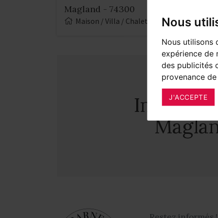
Magland - 74300
Nous util
Maison / Villa / Chalet
527 m²
1
Nous utilisons 
expérience de n
des publicités 
provenance de 
Immobili
J'ACCEPTE
Magla
Restez informés !