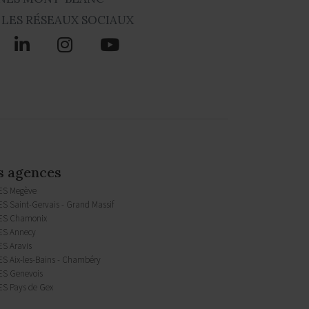
 LES RÉSEAUX SOCIAUX
s agences
ES Megève
S Saint-Gervais - Grand Massif
ES Chamonix
S Annecy
S Aravis
S Aix-les-Bains - Chambéry
S Genevois
S Pays de Gex