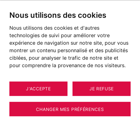
Nous utilisons des cookies
Nous utilisons des cookies et d'autres
Immobilier de luxe à Megève,
technologies de suivi pour améliorer votre
Chamonix, Annecy, Genevois
expérience de navigation sur notre site, pour vous
français, Pays de Gex
montrer un contenu personnalisé et des publicités
ciblées, pour analyser le trafic de notre site et
Découvrez tous nos biens : chalets, maisons,
pour comprendre la provenance de nos visiteurs.
appartements, lofts, toits-terrasses, etc…
NOS BIENS À ACHETER
J'ACCEPTE
JE REFUSE
CHANGER MES PRÉFÉRENCES