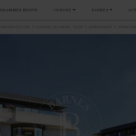
GRAMMES NEUFS
VENDRE
BARNES
AC
 IMMOBILIER LUXE
DIVONNE-LES-BAINS - 01220
APPARTEMENT
APPARTEME