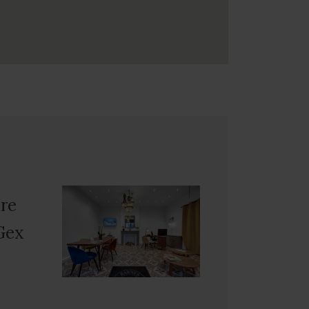
re
Gex