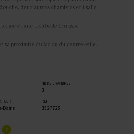
douche, deux autres chambres et 1 salle
f fermé et une très belle terrasse
t sa proximité du lac ou du centre-ville.
NB DE CHAMBRES
3
ECTEUR
RÉF
s-Bains
3527725
C