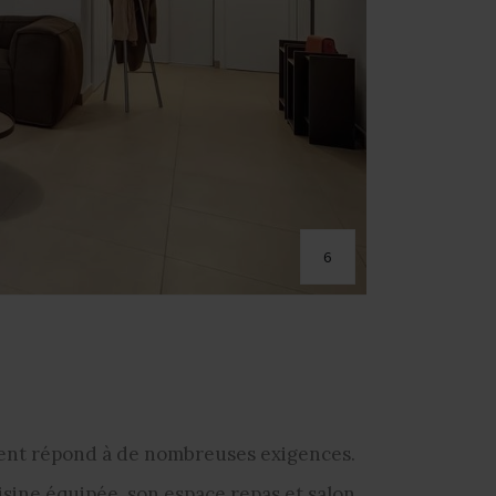
6
ment répond à de nombreuses exigences.
isine équipée, son espace repas et salon,