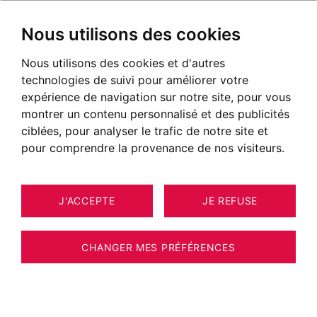
Nous utilisons des cookies
Nous utilisons des cookies et d'autres
Maisons à vendre à Copponex
technologies de suivi pour améliorer votre
Annonces de maisons à vendre à Copponex
expérience de navigation sur notre site, pour vous
montrer un contenu personnalisé et des publicités
NOS BIENS À ACHETER
ciblées, pour analyser le trafic de notre site et
pour comprendre la provenance de nos visiteurs.
Malheureusement, nous ne disposons pas
actuellement de biens correspondant à vos
J'ACCEPTE
JE REFUSE
critères de recherche.
Néanmoins, l'ensemble des biens proposés à
CHANGER MES PRÉFÉRENCES
la vente n'est pas systématiquement diffusé
sur notre site web.
Nous vous invitons à
NOUS CONTACTER