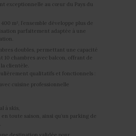
ent exceptionnelle au cœur du Pays du
1 400 m², l’ensemble développe plus de
nisation parfaitement adaptée à une
ation.
mbres doubles, permettant une capacité
nt 10 chambres avec balcon, offrant de
la clientèle.
ulièrement qualitatifs et fonctionnels :
avec cuisine professionnelle
l à skis,
e en toute saison, ainsi qu’un parking de
.
 une destination validée pour