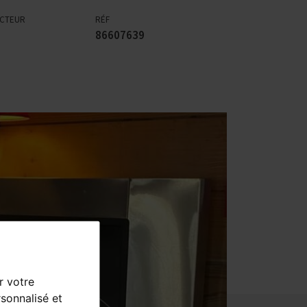
ECTEUR
RÉF
86607639
r votre
sonnalisé et