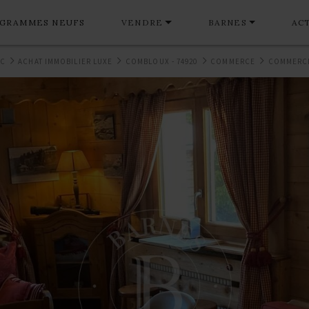
GRAMMES NEUFS
VENDRE
BARNES
AC
NC
ACHAT IMMOBILIER LUXE
COMBLOUX - 74920
COMMERCE
COMMERCE