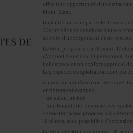
offre une opportunité d’investissem
Mont-Blanc.
Implanté sur une parcelle d’environ 
500 m² bâtis et bénéficie d’une orga
activité d’hébergement et de restaur
TES DE
Le bien propose actuellement 17 cha
d’accueil d’environ 34 personnes, do
belles vues et un confort apprécié de 
Les espaces d’exploitation sont partic
un restaurant d’environ 40 couverts 
entièrement équipée,
- un salon, un bar,
- une buanderie, des réserves, un loca
- trois terrasses propices à la détent
18 places, avec possibilité d’extension
Le bien est situé en zonage UT, avec