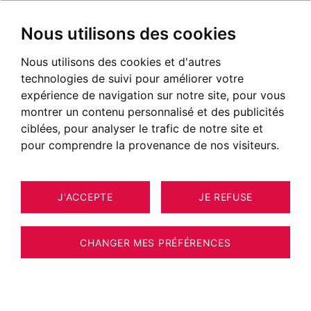
Nous utilisons des cookies
Nous utilisons des cookies et d'autres
Immobilier Châtillon-sur-
technologies de suivi pour améliorer votre
Cluses
expérience de navigation sur notre site, pour vous
montrer un contenu personnalisé et des publicités
Annonces immobilières à Châtillon-sur-Cluses
ciblées, pour analyser le trafic de notre site et
pour comprendre la provenance de nos visiteurs.
NOS BIENS À ACHETER
Malheureusement, nous ne disposons pas
J'ACCEPTE
JE REFUSE
actuellement de biens correspondant à vos
critères de recherche.
CHANGER MES PRÉFÉRENCES
Néanmoins, l'ensemble des biens proposés à
la vente n'est pas systématiquement diffusé
sur notre site web.