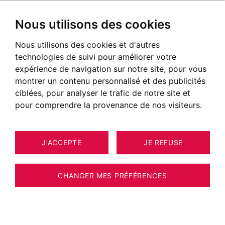
Nous utilisons des cookies
Nous utilisons des cookies et d'autres
Immobilier Bionnay
technologies de suivi pour améliorer votre
Annonces immobilières à Bionnay
expérience de navigation sur notre site, pour vous
montrer un contenu personnalisé et des publicités
NOS BIENS À ACHETER
ciblées, pour analyser le trafic de notre site et
pour comprendre la provenance de nos visiteurs.
Malheureusement, nous ne disposons pas
actuellement de biens correspondant à vos
J'ACCEPTE
JE REFUSE
critères de recherche.
Néanmoins, l'ensemble des biens proposés à
CHANGER MES PRÉFÉRENCES
la vente n'est pas systématiquement diffusé
sur notre site web.
Nous vous invitons à
NOUS CONTACTER