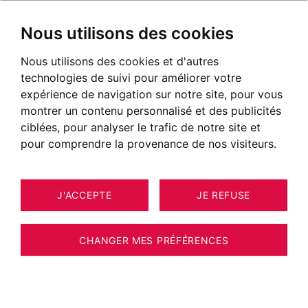
Nous utilisons des cookies
Nous utilisons des cookies et d'autres
Immobilier de luxe à Megève,
technologies de suivi pour améliorer votre
Chamonix, Annecy, Genevois
expérience de navigation sur notre site, pour vous
français, Pays de Gex
montrer un contenu personnalisé et des publicités
ciblées, pour analyser le trafic de notre site et
Découvrez tous nos biens : chalets, maisons,
pour comprendre la provenance de nos visiteurs.
appartements, lofts, toits-terrasses, etc…
NOS BIENS À ACHETER
J'ACCEPTE
JE REFUSE
Malheureusement, nous ne disposons pas
CHANGER MES PRÉFÉRENCES
actuellement de biens correspondant à vos
critères de recherche.
Néanmoins, l'ensemble des biens proposés à