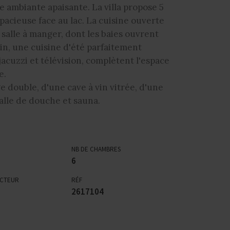
 ambiante apaisante. La villa propose 5
acieuse face au lac. La cuisine ouverte
salle à manger, dont les baies ouvrent
din, une cuisine d'été parfaitement
jacuzzi et télévision, complètent l'espace
e.
e double, d'une cave à vin vitrée, d'une
salle de douche et sauna.
NB DE CHAMBRES
6
ECTEUR
RÉF
2617104