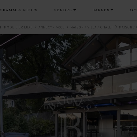
GRAMMES NEUFS
VENDRE
BARNES
AC
T IMMOBILIER LUXE
ANNECY - 74000
MAISON / VILLA / CHALET
MAISON / 