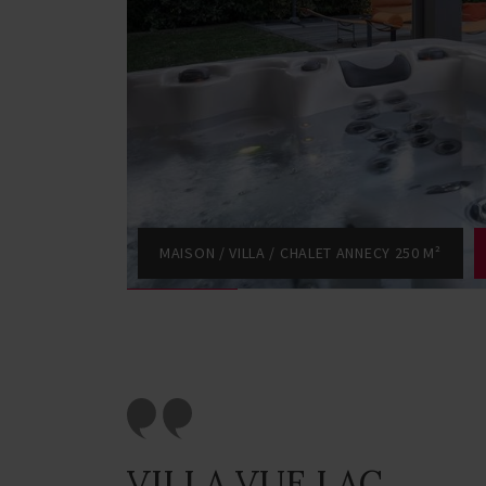
MAISON / VILLA / CHALET ANNECY 250 M²
VILLA VUE LAC